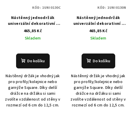
KÓD:
1UNI0130C
KÓD:
1UNI0130N
Nástěnný jednodržák
Nástěnný jednodržák
univerzální dekorativní -
univerzální dekorativní -
130 mm - černý
130 mm - šedý (inox)
465,85 Kč
465,85 Kč
Skladem
Skladem
Do košíku
Do košíku
Nástěnný držák je vhodný jak
Nástěnný držák je vhodný jak
pro profily/kolejnice nebo
pro profily/kolejnice nebo
garnýže Square. Díky delší
garnýže Square. Díky delší
drážce na držáku si sami
drážce na držáku si sami
zvolíte vzdálenost od stěny v
zvolíte vzdálenost od stěny v
rozmezí od 6 cm do 12,5 cm.
rozmezí od 6 cm do 12,5 cm.