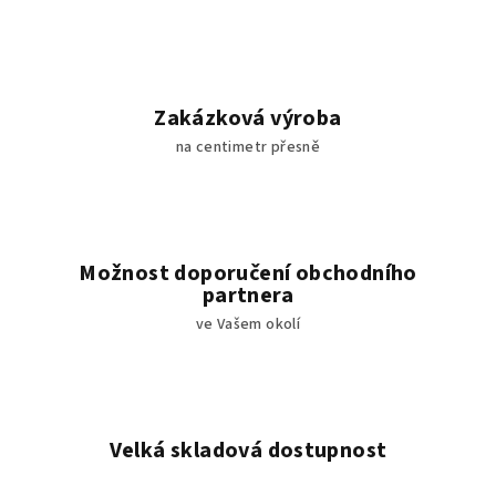
r
v
k
y
v
Zakázková výroba
ý
na centimetr přesně
p
i
s
u
Možnost doporučení obchodního
partnera
ve Vašem okolí
Velká skladová dostupnost