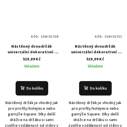
KÓD:
1UNI0175B
KÓD:
1UNI0175C
Nástěnný dvoudržák
Nástěnný dvoudržák
univerzální dekorativní -
univerzální dekorativní -
175 mm - bílý
175 mm - černý
519,09 Kč
519,09 Kč
Skladem
Skladem
Do košíku
Do košíku
Nástěnný držák je vhodný jak
Nástěnný držák je vhodný jak
pro profily/kolejnice nebo
pro profily/kolejnice nebo
garnýže Square. Díky delší
garnýže Square. Díky delší
drážce na držáku si sami
drážce na držáku si sami
zvolíte vzdálenost od stěny v
zvolíte vzdálenost od stěny v