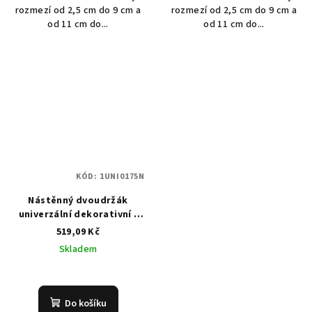
rozmezí od 2,5 cm do 9 cm a
rozmezí od 2,5 cm do 9 cm a
od 11 cm do...
od 11 cm do...
KÓD:
1UNI0175N
Nástěnný dvoudržák
univerzální dekorativní -
175 mm - šedý (inox)
519,09 Kč
Skladem
Do košíku