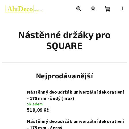
Přejít
na
obsah
Nákupní
Hledat
Přihlášení
Nástěnné držáky pro
košík
SQUARE
Nejprodávanější
Nástěnný dvoudržák univerzální dekorativní
- 175 mm - šedý (inox)
Skladem
519,09 Kč
Nástěnný dvoudržák univerzální dekorativní
- 175 mm - černý