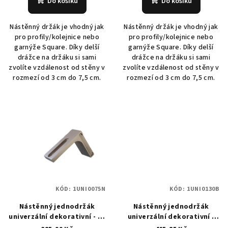
ů
Do košíku
Do košíku
Nástěnný držák je vhodný jak
Nástěnný držák je vhodný jak
pro profily/kolejnice nebo
pro profily/kolejnice nebo
garnýže Square. Díky delší
garnýže Square. Díky delší
drážce na držáku si sami
drážce na držáku si sami
zvolíte vzdálenost od stěny v
zvolíte vzdálenost od stěny v
rozmezí od 3 cm do 7,5 cm.
rozmezí od 3 cm do 7,5 cm.
KÓD:
1UNI0075N
KÓD:
1UNI0130B
Nástěnný jednodržák
Nástěnný jednodržák
univerzální dekorativní - 75
univerzální dekorativní -
mm - šedý (inox)
130 mm - bílý