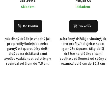
385,99 Kč
465,85 Kč
Skladem
Skladem
Do košíku
Do košíku
Nástěnný držák je vhodný jak
Nástěnný držák je vhodný jak
pro profily/kolejnice nebo
pro profily/kolejnice nebo
garnýže Square. Díky delší
garnýže Square. Díky delší
drážce na držáku si sami
drážce na držáku si sami
zvolíte vzdálenost od stěny v
zvolíte vzdálenost od stěny v
rozmezí od 3 cm do 7,5 cm.
rozmezí od 6 cm do 12,5 cm.