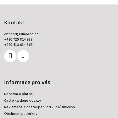
Z
á
p
Kontakt
a
obchod
@
aludeco.cz
t
+420 725 824 987
í
+420 413 034 369
Informace pro vás
Doprava a platba
Často kladené dotazy
Reklamace a odstoupení od kupní smlouvy
Obchodní podmínky