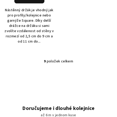
Nástěnný držák je vhodný jak
pro profily/kolejnice nebo
garnýže Square. Díky delší
drážce na držáku si sami
zvolíte vzdálenost od stěny v
rozmezí od 2,5 cm do 9 cm a
od 11 cm do...
9
položek celkem
O
v
l
á
d
a
c
í
Doručujeme i dlouhé kolejnice
p
až 6 m v jednom kuse