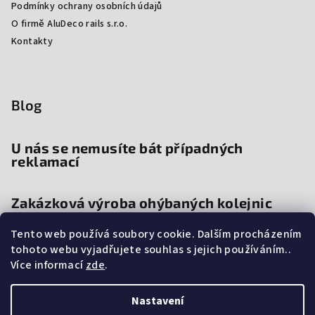
Podmínky ochrany osobních údajů
O firmě AluDeco rails s.r.o.
Kontakty
Blog
U nás se nemusíte bát případných
reklamací
Zakázková výroba ohýbaných kolejnic
Tento web používá soubory cookie. Dalším procházením
Proč si vybrat kolejnice a garnýže na
tohoto webu vyjadřujete souhlas s jejich používáním..
míru?
Více informací
zde
.
Nastavení