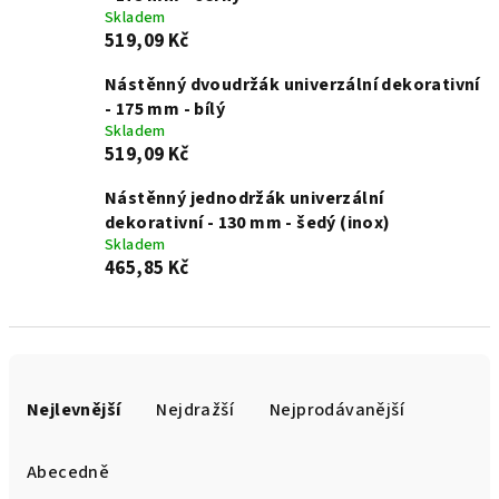
Skladem
519,09 Kč
Nástěnný dvoudržák univerzální dekorativní
- 175 mm - bílý
Skladem
519,09 Kč
Nástěnný jednodržák univerzální
dekorativní - 130 mm - šedý (inox)
Skladem
465,85 Kč
Ř
a
Nejlevnější
Nejdražší
Nejprodávanější
z
e
Abecedně