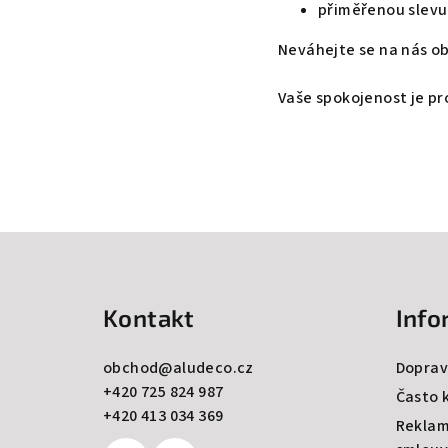
přiměřenou slevu
Neváhejte se na nás ob
Vaše spokojenost je pr
Z
á
Kontakt
Info
p
a
obchod
@
aludeco.cz
Doprav
+420 725 824 987
t
Často 
+420 413 034 369
Reklam
í