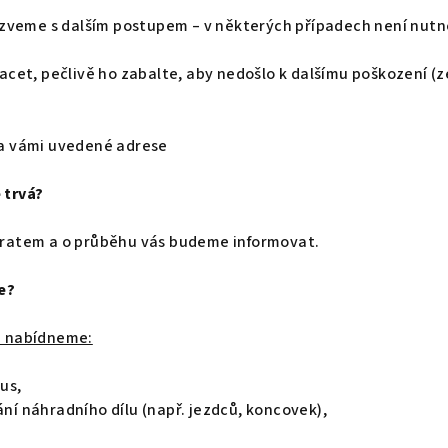
ozveme s dalším postupem – v některých případech není nutné
acet, pečlivě ho zabalte, aby nedošlo k dalšímu poškození (
a vámi uvedené adrese
 trvá?
ratem a o průběhu vás budeme informovat.
e?
m nabídneme:
us,
í náhradního dílu (např. jezdců, koncovek),