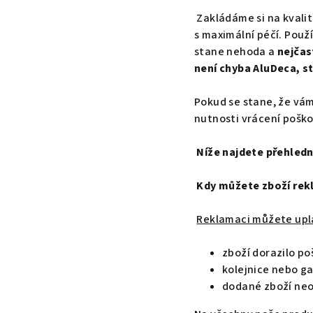
Zakládáme si na kvalit
s maximální péčí. Použ
stane nehoda a
nejčas
není chyba AluDeca, s
Pokud se stane, že vám
nutnosti vrácení poškoz
Níže najdete přehledn
Kdy můžete zboží re
Reklamaci můžete upla
zboží dorazilo po
kolejnice nebo ga
dodané zboží neo