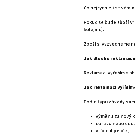
Co nejrychleji se vám 
Pokud se bude zboží vr
kolejnic).
Zboží si vyzvedneme n
Jak dlouho reklamace
Reklamaci vyřešíme ob
Jak reklamaci vyřídím
Podle typu závady vá
výměnu za nový k
opravu nebo dodán
vrácení peněz,