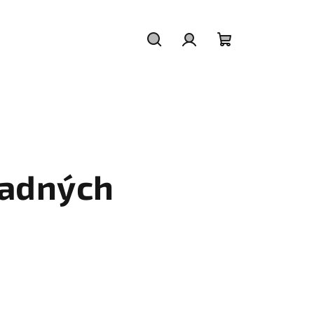
Hledat
Přihlášení
Nákupní
košík
padných