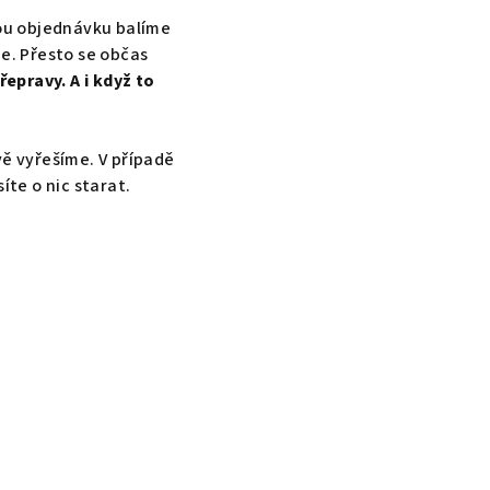
dou objednávku balíme
ie. Přesto se občas
epravy. A i když to
vě vyřešíme. V případě
íte o nic starat.