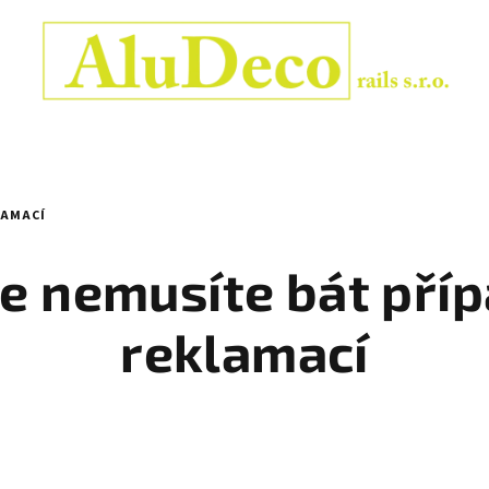
LAMACÍ
se nemusíte bát pří
reklamací