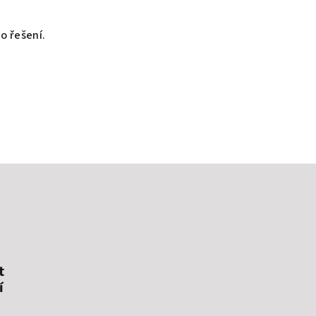
o řešení.
t
í