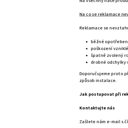
Na všechny naše produ
Na co se reklamace ne
Reklamace se nevztahu
běžné opotřeben
poškození vznikl
špatně zvolený r
drobné odchylky v
Doporučujeme proto př
způsob instalace.
Jak postupovat při re
Kontaktujte nás
Zašlete nám e-mail s č