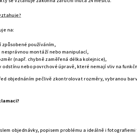
kty se vztahuje zákonná záruční lhůta 24 měsíců.
vztahuje?
je na:
í způsobené používáním,
é nesprávnou montáží nebo manipulací,
ozměr (např. chybně zaměřená délka kolejnice),
 odstínu nebo povrchové úpravě, které nemají vliv na funkč
ed objednáním pečlivě zkontrolovat rozměry, vybranou barvu
klamaci?
íslem objednávky, popisem problému a ideálně i fotografiemi