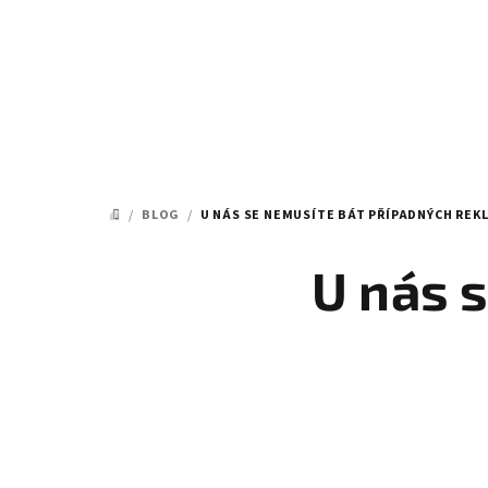
Přejít
na
obsah
/
BLOG
/
U NÁS SE NEMUSÍTE BÁT PŘÍPADNÝCH REK
DOMŮ
U nás 