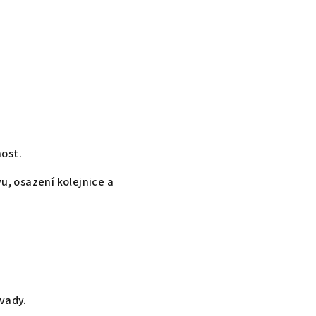
nost.
, osazení kolejnice a
 vady.