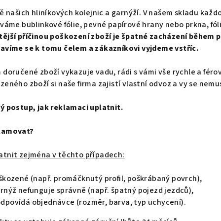
ě našich hliníkových kolejnic a garnýží. V našem skladu kaž
íváme bublinkové fólie, pevné papírové hrany nebo prkna, fól
tější příčinou poškození zboží je špatné zacházení během př
tavíme se k tomu čelem a zákazníkovi vyjdeme vstříc.
 doručené zboží vykazuje vadu, rádi s vámi vše rychle a féro
eného zboží si naše firma zajistí vlastní odvoz a vy se nemus
ý postup, jak reklamaci uplatnit.
klamovat?
tnit zejména v těchto případech:
škozené (např. promáčknutý profil, poškrábaný povrch),
rnýž nefunguje správně (např. špatný pojezd jezdců),
dpovídá objednávce (rozměr, barva, typ uchycení).