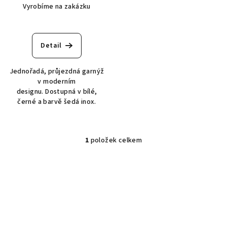
u
Vyrobíme na zakázku
k
t
ů
Detail
Jednořadá, průjezdná garnýž
v moderním
designu. Dostupná v bílé,
černé a barvě šedá inox.
1
položek celkem
O
v
l
á
d
a
c
í