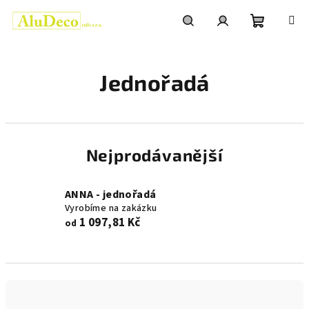
Přejít
na
obsah
Nákupní
Hledat
Přihlášení
Jednořadá
košík
Nejprodávanější
ANNA - jednořadá
Vyrobíme na zakázku
1 097,81 Kč
od
Ř