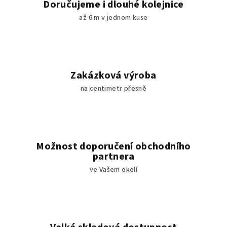
Doručujeme i dlouhé kolejnice
p
až 6 m v jednom kuse
r
v
k
y
v
Zakázková výroba
ý
na centimetr přesně
p
i
s
u
Možnost doporučení obchodního
partnera
ve Vašem okolí