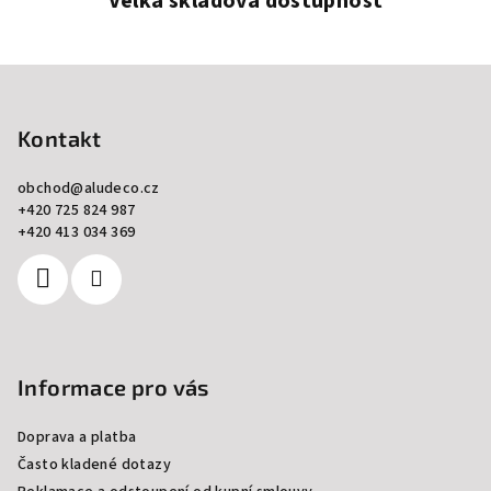
Velká skladová dostupnost
Z
á
p
Kontakt
a
obchod
@
aludeco.cz
t
+420 725 824 987
í
+420 413 034 369
Informace pro vás
Doprava a platba
Často kladené dotazy