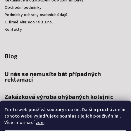
Reklamace a odstoupení od kupní smlouvy
Obchodní podmínky
Podmínky ochrany osobních údajů
O firmě AluDeco rails s.r.o.
Kontakty
Blog
U nás se nemusíte bát případných
reklamací
Zakázková výroba ohýbaných kolejnic
Tento web používá soubory cookie. Dalším procházením
Proč si vybrat kolejnice a garnýže na
tohoto webu vyjadřujete souhlas s jejich používáním..
míru?
Více informací
zde
.