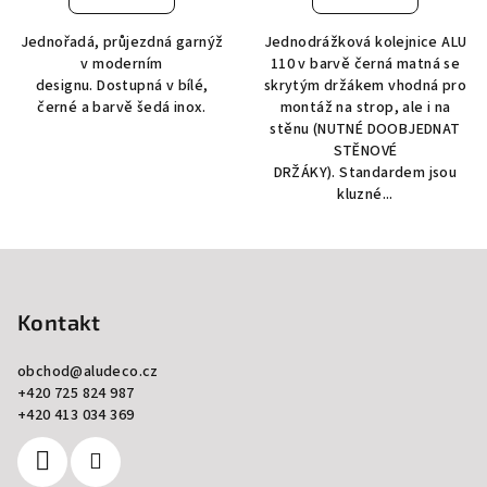
Jednořadá, průjezdná garnýž
Jednodrážková kolejnice ALU
v moderním
110 v barvě černá matná se
designu. Dostupná v bílé,
skrytým držákem vhodná pro
černé a barvě šedá inox.
montáž na strop, ale i na
stěnu (NUTNÉ DOOBJEDNAT
STĚNOVÉ
DRŽÁKY). Standardem jsou
kluzné...
Z
á
p
Kontakt
a
obchod
@
aludeco.cz
t
+420 725 824 987
í
+420 413 034 369