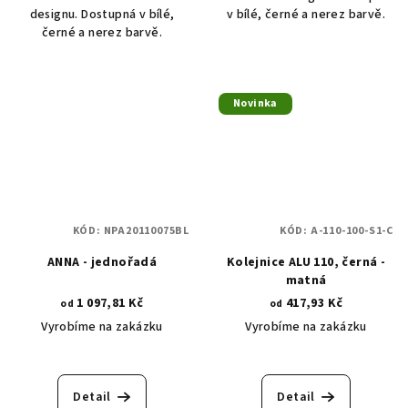
designu. Dostupná v bílé,
v bílé, černé a nerez barvě.
černé a nerez barvě.
Novinka
KÓD:
NPA20110075BL
KÓD:
A-110-100-S1-C
ANNA - jednořadá
Kolejnice ALU 110, černá -
matná
1 097,81 Kč
417,93 Kč
od
od
Vyrobíme na zakázku
Vyrobíme na zakázku
Detail
Detail