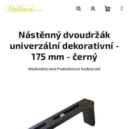
Přejít
na
obsah
Nákupní
Hledat
Přihlášení
Nástěnný dvoudržák
košík
univerzální dekorativní -
175 mm - černý
Průměrné
Neohodnoceno
Podrobnosti hodnocení
hodnocení
produktu
je
0,0
z
5
hvězdiček.