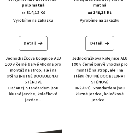
polomatná
matná
314,12 Kč
346,33 Kč
od
od
Vyrobíme na zakázku
Vyrobíme na zakázku
Detail
Detail
Jednodrážková kolejnice ALU
Jednodrážková kolejnice ALU
100 v černé barvě vhodná pro
190 v černé barvě vhodná pro
montáž na strop, ale i na
montáž na strop, ale i na
stěnu (NUTNÉ DOOBJEDNAT
stěnu (NUTNÉ DOOBJEDNAT
STĚNOVÉ
STĚNOVÉ
DRŽÁKY). Standardem jsou
DRŽÁKY). Standardem jsou
kluzné jezdce, kolečkové
kluzné jezdce, kolečkové
jezdce...
jezdce...