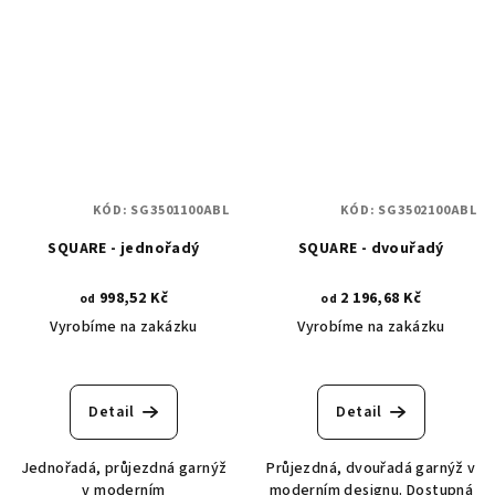
KÓD:
SG3501100ABL
KÓD:
SG3502100ABL
SQUARE - jednořadý
SQUARE - dvouřadý
998,52 Kč
2 196,68 Kč
od
od
Vyrobíme na zakázku
Vyrobíme na zakázku
Detail
Detail
Jednořadá, průjezdná garnýž
Průjezdná, dvouřadá garnýž v
v moderním
moderním designu. Dostupná