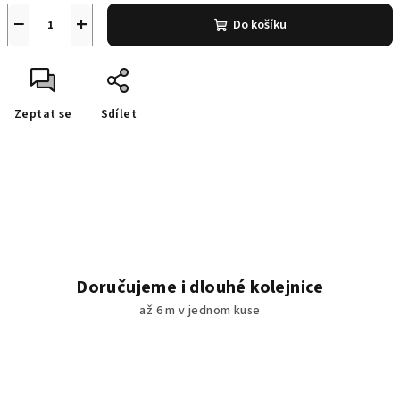
−
+
Do košíku
Zeptat se
Sdílet
Doručujeme i dlouhé kolejnice
až 6 m v jednom kuse