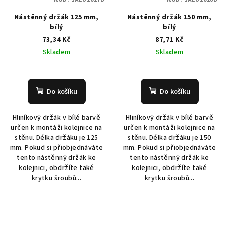
Nástěnný držák 125 mm,
Nástěnný držák 150 mm,
bílý
bílý
73,34 Kč
87,71 Kč
Skladem
Skladem
Do košíku
Do košíku
Hliníkový držák v bílé barvě
Hliníkový držák v bílé barvě
určen k montáži kolejnice na
určen k montáži kolejnice na
stěnu. Délka držáku je 125
stěnu. Délka držáku je 150
mm. Pokud si přiobjednáváte
mm. Pokud si přiobjednáváte
tento nástěnný držák ke
tento nástěnný držák ke
kolejnici, obdržíte také
kolejnici, obdržíte také
krytku šroubů...
krytku šroubů...