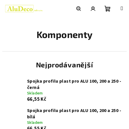
Přejít
na
obsah
Nákupní
Hledat
Přihlášení
Komponenty
košík
Nejprodávanější
Spojka profilu plast pro ALU 100, 200 a 250 -
černá
Skladem
66,55 Kč
Spojka profilu plast pro ALU 100, 200 a 250 -
bílá
Skladem
66,55 Kč