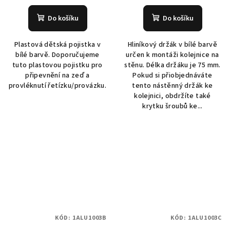
Do košíku
Do košíku
Plastová dětská pojistka v
Hliníkový držák v bílé barvě
bílé barvě. Doporučujeme
určen k montáži kolejnice na
tuto plastovou pojistku pro
stěnu. Délka držáku je 75 mm.
připevnění na zeď a
Pokud si přiobjednáváte
provléknutí řetízku/provázku.
tento nástěnný držák ke
kolejnici, obdržíte také
krytku šroubů ke...
KÓD:
1ALU1003B
KÓD:
1ALU1003C