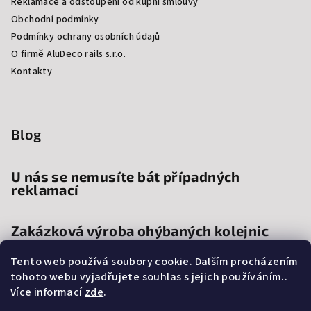
Reklamace a odstoupení od kupní smlouvy
Obchodní podmínky
Podmínky ochrany osobních údajů
O firmě AluDeco rails s.r.o.
Kontakty
Blog
U nás se nemusíte bát případných
reklamací
Zakázková výroba ohýbaných kolejnic
Tento web používá soubory cookie. Dalším procházením
Proč si vybrat kolejnice a garnýže na
tohoto webu vyjadřujete souhlas s jejich používáním..
míru?
Více informací
zde
.