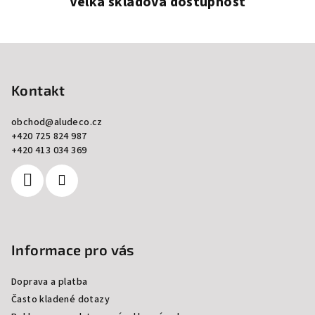
Velká skladová dostupnost
Z
á
p
Kontakt
a
obchod
@
aludeco.cz
t
+420 725 824 987
í
+420 413 034 369
Informace pro vás
Doprava a platba
Často kladené dotazy