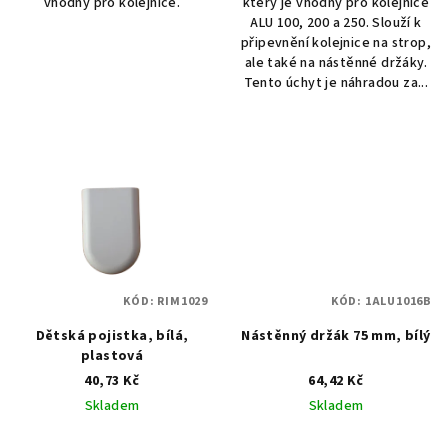
vhodný pro kolejnice.
který je vhodný pro kolejnice
ALU 100, 200 a 250. Slouží k
připevnění kolejnice na strop,
ale také na nástěnné držáky.
Tento úchyt je náhradou za...
KÓD:
RIM1029
KÓD:
1ALU1016B
Dětská pojistka, bílá,
Nástěnný držák 75 mm, bílý
plastová
40,73 Kč
64,42 Kč
Skladem
Skladem