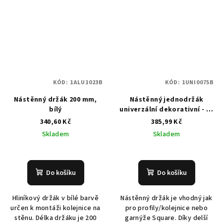
KÓD:
1ALU1023B
KÓD:
1UNI0075B
Nástěnný držák 200 mm,
Nástěnný jednodržák
bílý
univerzální dekorativní - 75
mm - bílý
340,60 Kč
385,99 Kč
Skladem
Skladem
Do košíku
Do košíku
Hliníkový držák v bílé barvě
Nástěnný držák je vhodný jak
určen k montáži kolejnice na
pro profily/kolejnice nebo
stěnu. Délka držáku je 200
garnýže Square. Díky delší