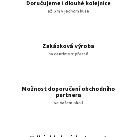
Doručujeme i dlouhé kolejnice
k
až 6 m v jednom kuse
y
v
ý
p
i
Zakázková výroba
s
na centimetr přesně
u
Možnost doporučení obchodního
partnera
ve Vašem okolí