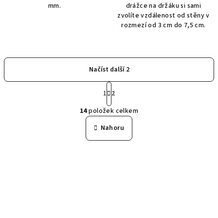
mm.
drážce na držáku si sami
zvolíte vzdálenost od stěny v
rozmezí od 3 cm do 7,5 cm.
Načíst další 2
S
1
2
t
O
r
14
položek celkem
á
v
n
l
Nahoru
k
á
o
d
v
a
á
n
c
í
í
p
r
v