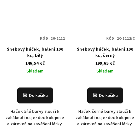
KÓD:
20-1112
KÓD:
20-1112/C
Šnekový háček, balení 100
Šnekový háček, balení 100
ks, bílý
ks, černý
146,54 Kč
199,65 Kč
Skladem
Skladem
Do košíku
Do košíku
Háček bílé barvy slouží k
Háček černé barvy slouží k
zaháknutí na jezdec kolejnice
zaháknutí na jezdec kolejnice
a zároveň na zavěšení látky.
a zároveň na zavěšení látky.