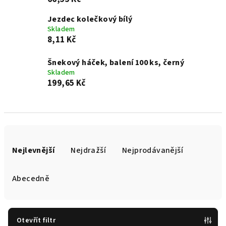
Jezdec kolečkový bílý
Skladem
8,11 Kč
Šnekový háček, balení 100 ks, černý
Skladem
199,65 Kč
Ř
a
Nejlevnější
Nejdražší
Nejprodávanější
z
e
Abecedně
n
í
p
Otevřít filtr