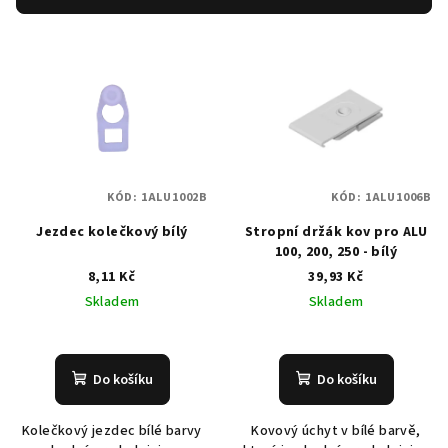
r
V
o
ý
d
p
u
i
k
s
t
p
ů
KÓD:
1ALU1002B
KÓD:
1ALU1006B
r
Jezdec kolečkový bílý
Stropní držák kov pro ALU
o
100, 200, 250 - bílý
d
8,11 Kč
39,93 Kč
u
Skladem
Skladem
k
t
ů
Do košíku
Do košíku
Kolečkový jezdec bílé barvy
Kovový úchyt v bílé barvě,