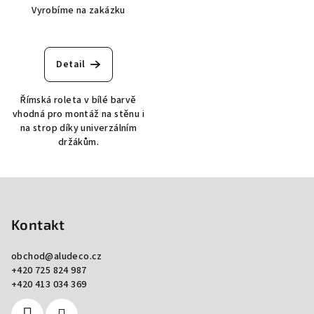
Vyrobíme na zakázku
Detail
Římská roleta v bílé barvě
vhodná pro montáž na stěnu i
na strop díky univerzálním
držákům.
Z
á
p
Kontakt
a
obchod
@
aludeco.cz
t
+420 725 824 987
í
+420 413 034 369