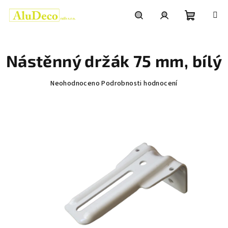
Přejít
na
obsah
Nákupní
Hledat
Přihlášení
Nástěnný držák 75 mm, bílý
košík
Průměrné
Neohodnoceno
Podrobnosti hodnocení
hodnocení
produktu
je
0,0
z
5
hvězdiček.