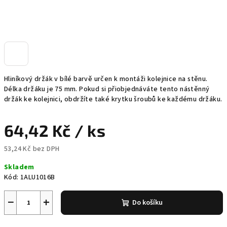
Hliníkový držák v bílé barvě určen k montáži kolejnice na stěnu.
Délka držáku je 75 mm. Pokud si přiobjednáváte tento nástěnný
držák ke kolejnici, obdržíte také krytku šroubů ke každému držáku.
64,42 Kč
/ ks
53,24 Kč bez DPH
Měrná
Skladem
cena:
Kód:
1ALU1016B
−
+
Do košíku