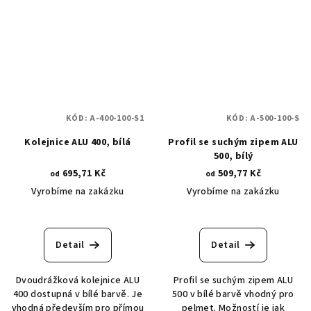
KÓD:
A-400-100-S1
KÓD:
A-500-100-S
Kolejnice ALU 400, bílá
Profil se suchým zipem ALU
500, bílý
695,71 Kč
509,77 Kč
od
od
Vyrobíme na zakázku
Vyrobíme na zakázku
Detail
Detail
Dvoudrážková kolejnice ALU
Profil se suchým zipem ALU
400 dostupná v bílé barvě. Je
500 v bílé barvě vhodný pro
vhodná především pro přímou
pelmet. Možností je jak