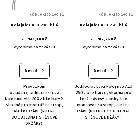
KÓD:
A-200-100-S2
KÓD:
A-250-100-S2
Kolejnice ALU 200, bílá
Kolejnice ALU 250, bílá
946,34 Kč
782,76 Kč
od
od
Vyrobíme na zakázku
Vyrobíme na zakázku
Detail
Detail
Provázkem
Jednodrážková kolejnice ALU
ovládaná, jednodrážková
250 v bílé barvě, vhodná pro
kolejnice ALU 200 v bílé barvě.
tězší závěsy a látky. Lze
Vhodná pro montáž na strop,
montovat na strop, ale i na
ale i na stěnu (NUTNÉ
stěnu (NUTNÉ DOOBJEDNAT
DOOBJEDNAT STĚNOVÉ
STĚNOVÉ DRŽÁKY).
DRŽÁKY).