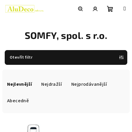
Přejít
na
obsah
Nákupní
Hledat
Přihlášení
SOMFY, spol. s r.o.
košík
Otevřít filtr
Ř
a
Nejlevnější
Nejdražší
Nejprodávanější
z
e
Abecedně
n
í
V
p
ý