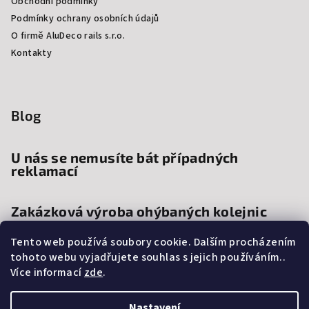
Obchodní podmínky
Podmínky ochrany osobních údajů
O firmě AluDeco rails s.r.o.
Kontakty
Blog
U nás se nemusíte bát případných
reklamací
Zakázková výroba ohýbaných kolejnic
Tento web používá soubory cookie. Dalším procházením
Proč si vybrat kolejnice a garnýže na
tohoto webu vyjadřujete souhlas s jejich používáním..
míru?
Více informací
zde
.
Nastavení