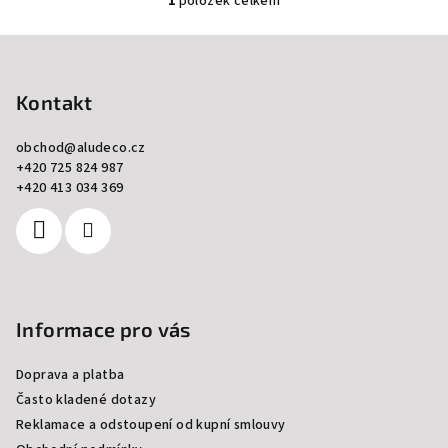
1
položek celkem
O
v
Z
l
á
á
p
Kontakt
d
a
a
c
obchod
@
aludeco.cz
t
+420 725 824 987
í
í
+420 413 034 369
p
r
v
k
y
v
Informace pro vás
ý
p
Doprava a platba
i
s
Často kladené dotazy
u
Reklamace a odstoupení od kupní smlouvy