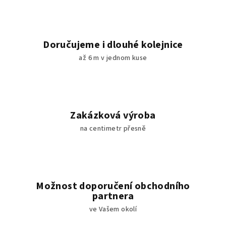
d
a
c
í
Doručujeme i dlouhé kolejnice
p
až 6 m v jednom kuse
r
v
k
y
v
Zakázková výroba
ý
na centimetr přesně
p
i
s
u
Možnost doporučení obchodního
partnera
ve Vašem okolí