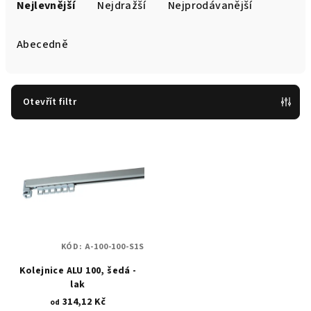
a
Nejlevnější
Nejdražší
Nejprodávanější
z
e
Abecedně
n
í
p
Otevřít filtr
r
V
o
ý
d
p
u
i
k
s
t
p
ů
KÓD:
A-100-100-S1S
r
Kolejnice ALU 100, šedá -
o
lak
d
314,12 Kč
od