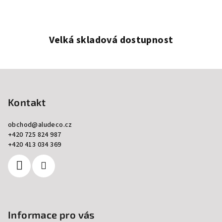
Velká skladová dostupnost
Z
á
p
Kontakt
a
obchod
@
aludeco.cz
t
+420 725 824 987
í
+420 413 034 369
Informace pro vás