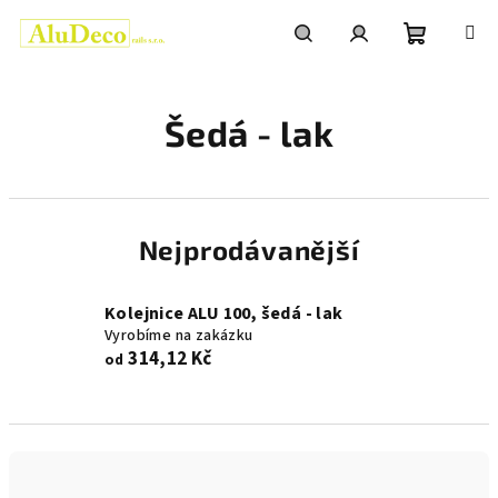
Přejít
na
obsah
Nákupní
Hledat
Přihlášení
Šedá - lak
košík
Nejprodávanější
Kolejnice ALU 100, šedá - lak
Vyrobíme na zakázku
314,12 Kč
od
Ř