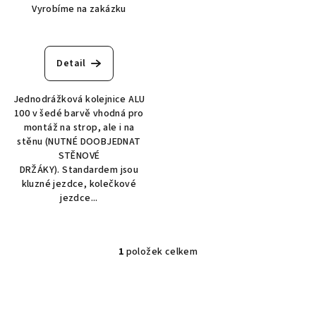
u
Vyrobíme na zakázku
k
t
ů
Detail
Jednodrážková kolejnice ALU
100 v šedé barvě vhodná pro
montáž na strop, ale i na
stěnu (NUTNÉ DOOBJEDNAT
STĚNOVÉ
DRŽÁKY). Standardem jsou
kluzné jezdce, kolečkové
jezdce...
1
položek celkem
O
v
l
á