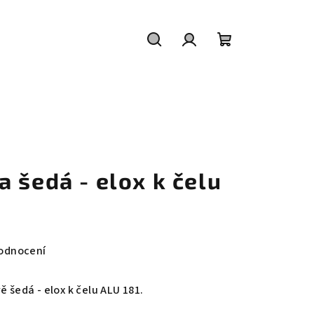
Hledat
Přihlášení
Nákupní
košík
 šedá - elox k čelu
odnocení
ě šedá - elox k čelu ALU 181.