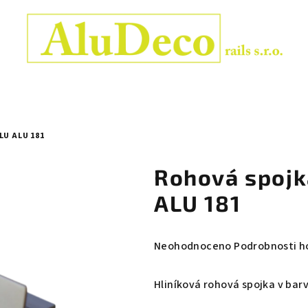
LU ALU 181
Rohová spojka
ALU 181
Průměrné
Neohodnoceno
Podrobnosti h
hodnocení
produktu
Hliníková rohová spojka v barv
je