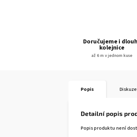
Doručujeme i dlou
kolejnice
až 6 m v jednom kuse
Popis
Diskuze
Detailní popis pro
Popis produktu není dos