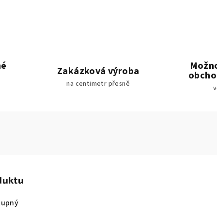
hé
Možno
Zakázková výroba
obcho
na centimetr přesně
v
duktu
tupný