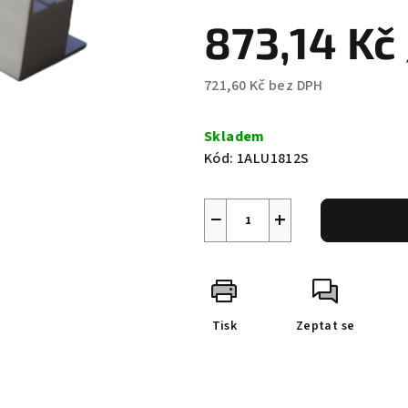
0,0
873,14 Kč
z
5
hvězdiček.
721,60 Kč bez DPH
Měrná
cena:
Skladem
Kód:
1ALU1812S
−
+
Tisk
Zeptat se