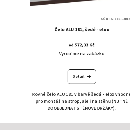
KÓD:
A-181-100-
Čelo ALU 181, šedé - elox
572,33 Kč
od
Vyrobíme na zakázku
Detail
Rovné čelo ALU 181 v barvě šedá - elox vhodn
pro montáž na strop, ale i na stěnu (NUTNÉ
DOOBJEDNAT STĚNOVÉ DRŽÁKY).
Z