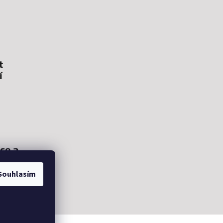
t
í
ce a
Souhlasím