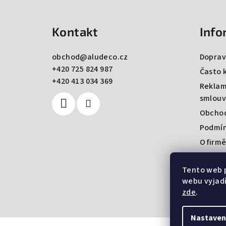
á
Kontakt
Info
p
a
obchod
@
aludeco.cz
Doprav
+420 725 824 987
t
Často 
+420 413 034 369
Reklam
í
smlouv
Obchod
Podmín
O firmě
Kontak
Tento web 
webu vyjadř
zde
.
Nastaven