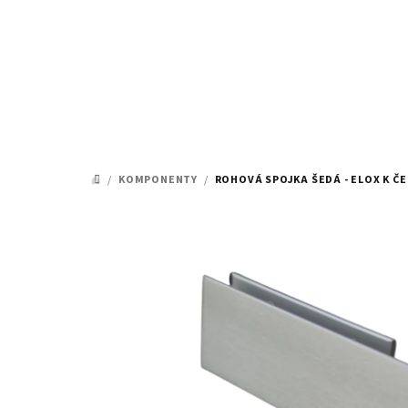
Přejít
na
obsah
/
KOMPONENTY
/
ROHOVÁ SPOJKA ŠEDÁ - ELOX K ČE
DOMŮ