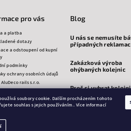
rmace pro vás
Blog
a a platba
U nás se nemusíte bá
kladené dotazy
případných reklamac
ace a odstoupení od kupní
y
Zakázková výroba
ní podmínky
ohýbaných kolejnic
ky ochrany osobních údajů
 AluDeco rails s.r.o.
Proč si vybrat kolejni
ty
garnýže na míru?
používá soubory cookie. Dalším procházením tohoto
ujete souhlas s jejich používáním.. Více informací
í