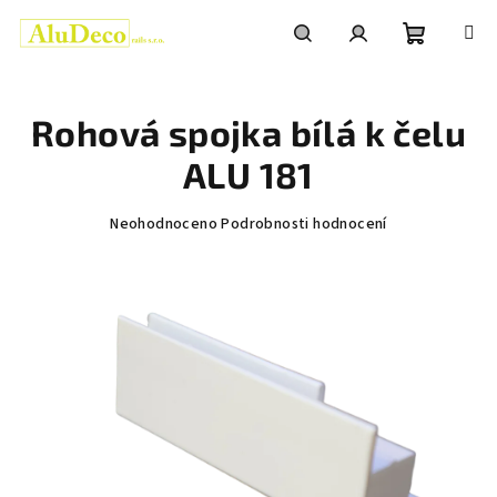
Přejít
na
obsah
Nákupní
Hledat
Přihlášení
Rohová spojka bílá k čelu
košík
ALU 181
Průměrné
Neohodnoceno
Podrobnosti hodnocení
hodnocení
produktu
je
0,0
z
5
hvězdiček.