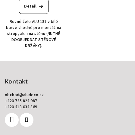
Detail
Rovné čelo ALU 181 v bílé
barvě vhodné pro montáž na
strop, ale i na stěnu (NUTNÉ
DOOBJEDNAT STĚNOVÉ
DRŽÁKY).
Z
á
p
Kontakt
a
obchod
@
aludeco.cz
t
+420 725 824 987
í
+420 413 034 369