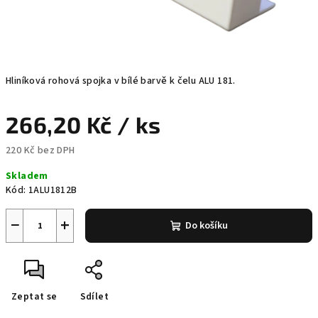
Hliníková rohová spojka v bílé barvě k čelu ALU 181.
266,20 Kč
/ ks
220 Kč bez DPH
Měrná
Skladem
cena:
Kód:
1ALU1812B
−
+
Do košíku
Zeptat se
Sdílet