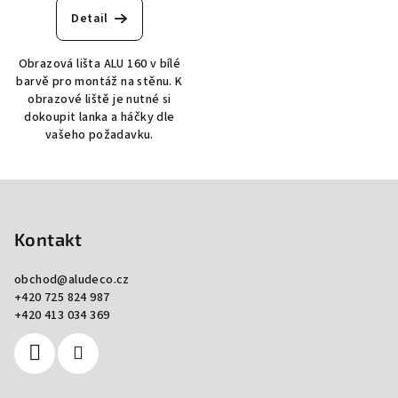
Detail
Obrazová lišta ALU 160 v bílé
barvě pro montáž na stěnu. K
obrazové liště je nutné si
dokoupit lanka a háčky dle
vašeho požadavku.
Z
á
p
Kontakt
a
obchod
@
aludeco.cz
t
+420 725 824 987
í
+420 413 034 369