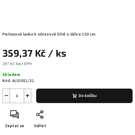
Perlonové lanko k obrazové liště o délce 150 cm.
359,37 Kč
/ ks
297 Kč bez DPH
Měrná
Skladem
cena:
Kód:
ALU1611/31
−
+
Do košíku
Zeptat se
Sdílet