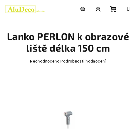
Přejít
na
obsah
Nákupní
Hledat
Přihlášení
Lanko PERLON k obrazové
košík
liště délka 150 cm
Průměrné
Neohodnoceno
Podrobnosti hodnocení
hodnocení
produktu
je
0,0
z
5
hvězdiček.