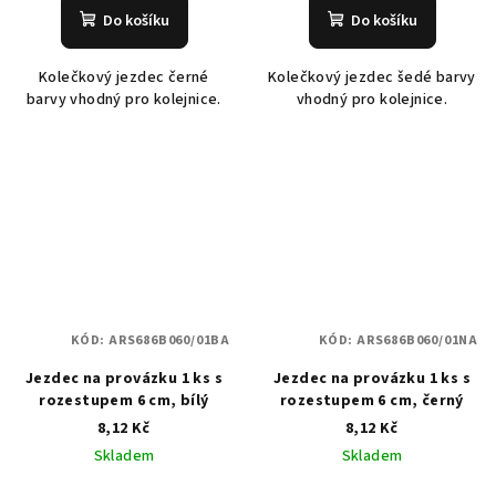
Do košíku
Do košíku
Kolečkový jezdec černé
Kolečkový jezdec šedé barvy
barvy vhodný pro kolejnice.
vhodný pro kolejnice.
KÓD:
ARS686B060/01BA
KÓD:
ARS686B060/01NA
Jezdec na provázku 1 ks s
Jezdec na provázku 1 ks s
rozestupem 6 cm, bílý
rozestupem 6 cm, černý
8,12 Kč
8,12 Kč
Skladem
Skladem