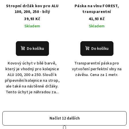
Stropní držák kov pro ALU
Páska na vlnu FOREST,
100, 200, 250 - bílý
transparentní
39,93 Kč
41,93 Kč
Skladem
Skladem
Do košíku
Do košíku
Kovový úchyt v bílé barvě,
Transparentní páska pro
který je vhodný pro kolejnice
vytvoření perfektní vlny na
ALU 100, 200 a 250. Slouží k
závěsu. Cena za 1 metr.
připevnění kolejnice na strop,
ale také na nástěnné držáky.
Tento úchyt je náhradou za...
Načíst 12 dalších
S