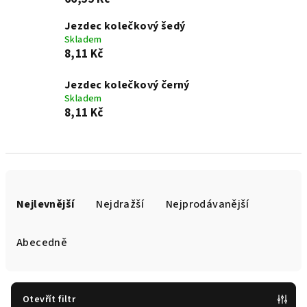
Jezdec kolečkový šedý
Skladem
8,11 Kč
Jezdec kolečkový černý
Skladem
8,11 Kč
Ř
a
Nejlevnější
Nejdražší
Nejprodávanější
z
e
Abecedně
n
í
p
Otevřít filtr