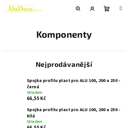
Přejít
na
obsah
Nákupní
Hledat
Přihlášení
Komponenty
košík
Nejprodávanější
Spojka profilu plast pro ALU 100, 200 a 250 -
černá
Skladem
66,55 Kč
Spojka profilu plast pro ALU 100, 200 a 250 -
bílá
Skladem
66,55 Kč