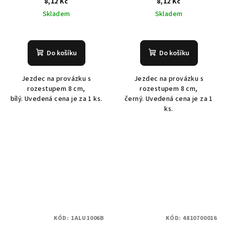
8,12 Kč
8,12 Kč
Skladem
Skladem
Do košíku
Do košíku
Jezdec na provázku s
Jezdec na provázku s
rozestupem 8 cm,
rozestupem 8 cm,
bílý. Uvedená cena je za 1 ks.
černý. Uvedená cena je za 1
ks.
KÓD:
1ALU1006B
KÓD:
4810700016