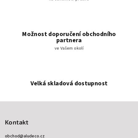
Možnost doporučení obchodního
partnera
ve Vašem okolí
Velká skladová dostupnost
Z
á
p
Kontakt
a
obchod
@
aludeco.cz