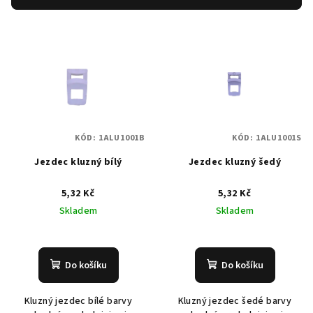
r
V
o
ý
d
p
u
i
k
s
t
p
ů
KÓD:
1ALU1001B
KÓD:
1ALU1001S
r
Jezdec kluzný bílý
Jezdec kluzný šedý
o
d
5,32 Kč
5,32 Kč
u
Skladem
Skladem
k
t
ů
Do košíku
Do košíku
Kluzný jezdec bílé barvy
Kluzný jezdec šedé barvy