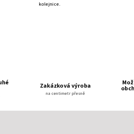
kolejnice.
uhé
Mož
Zakázková výroba
obch
na centimetr přesně
e