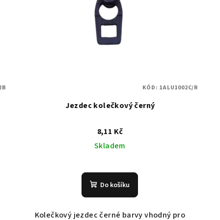
2B
KÓD:
1ALU1002C/R
Jezdec kolečkový černý
8,11 Kč
Skladem
Do košíku
Kolečkový jezdec černé barvy vhodný pro