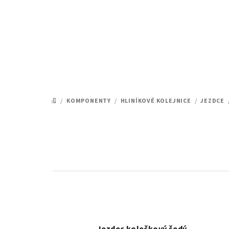
Přejít
na
obsah
/
KOMPONENTY
/
HLINÍKOVÉ KOLEJNICE
/
JEZDCE
DOMŮ