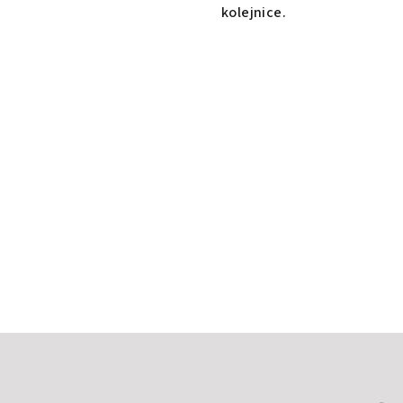
kolejnice.
Z
á