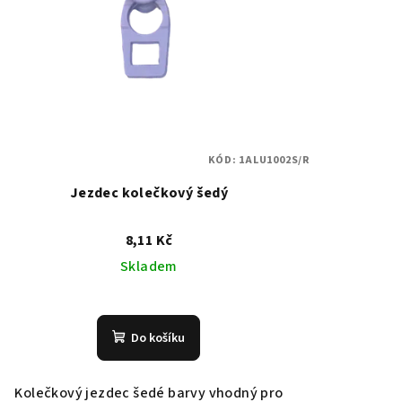
KÓD:
1ALU1002S/R
Jezdec kolečkový šedý
8,11 Kč
Skladem
Do košíku
Kolečkový jezdec šedé barvy vhodný pro