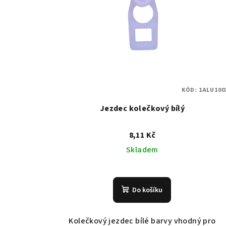
i
o
s
d
p
u
r
k
o
t
KÓD:
1ALU100
d
ů
Jezdec kolečkový bílý
u
8,11 Kč
k
Skladem
t
ů
Do košíku
Kolečkový jezdec bílé barvy vhodný pro