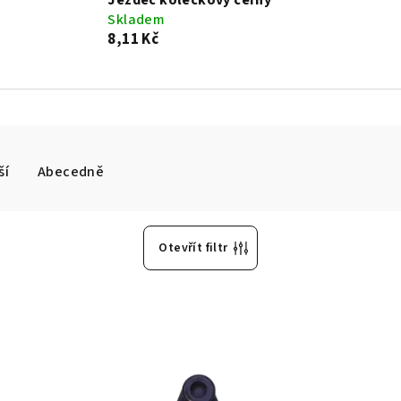
Jezdec kolečkový černý
Skladem
8,11 Kč
ší
Abecedně
Otevřít filtr