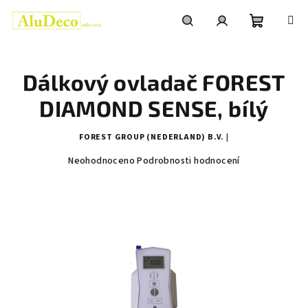
Přejít
na
obsah
Nákupní
Hledat
Přihlášení
Dálkový ovladač FOREST
košík
DIAMOND SENSE, bílý
FOREST GROUP (NEDERLAND) B.V. |
Průměrné
Neohodnoceno
Podrobnosti hodnocení
hodnocení
produktu
je
0,0
z
5
hvězdiček.