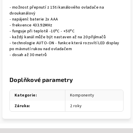
- možnost přepnutí z 15ti kanálového ovladače na
dvoukanálový
- napájení: baterie 2x AAA
- frekvence 433.92MHz
- funguje při teplotě -10°C - +50°C
- každý kanál může být nastaven až na 20 přijímačů
- technologie AUTO-ON - funkce která rozsvítí LED display
po mávnutí rukou nad ovladačem
- dosah až 30 metrů
Doplňkové parametry
Kategorie
:
Komponenty
Záruka
:
2 roky
Z