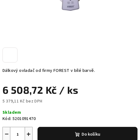
Dálkový ovladač od firmy FOREST v bílé barvě.
6 508,72 Kč
/ ks
5 379,11 Kč bez DPH
Měrná
Skladem
cena:
Kód:
5201091470
−
+
Do košíku