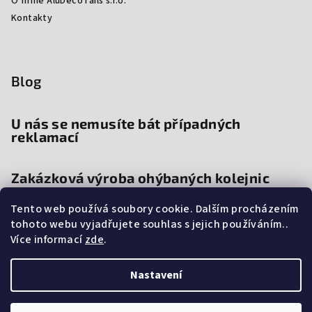
O firmě AluDeco rails s.r.o.
Kontakty
Blog
U nás se nemusíte bát případných
reklamací
Zakázková výroba ohýbaných kolejnic
Tento web používá soubory cookie. Dalším procházením
Proč si vybrat kolejnice a garnýže na
tohoto webu vyjadřujete souhlas s jejich používáním..
míru?
Více informací
zde
.
Nastavení
Copyright 2026
AluDeco rails s.r.o.
. Všechna práva vyhrazena.