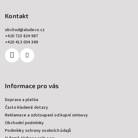
á
p
Kontakt
a
obchod
@
aludeco.cz
t
+420 725 824 987
í
+420 413 034 369
Informace pro vás
Doprava a platba
Často kladené dotazy
Reklamace a odstoupení od kupní smlouvy
Obchodní podmínky
Podmínky ochrany osobních údajů