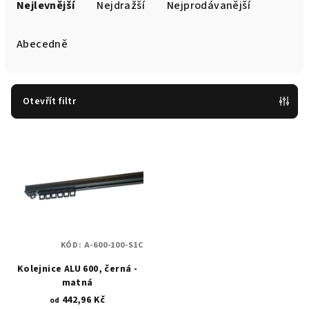
a
Nejlevnější
Nejdražší
Nejprodávanější
z
e
Abecedně
n
í
p
Otevřít filtr
r
V
o
ý
d
p
u
i
k
s
t
p
ů
KÓD:
A-600-100-S1C
r
Kolejnice ALU 600, černá -
o
matná
d
442,96 Kč
od