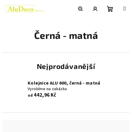
Přejít
na
obsah
Nákupní
Hledat
Přihlášení
Černá - matná
košík
Nejprodávanější
Kolejnice ALU 600, černá - matná
Vyrobíme na zakázku
442,96 Kč
od
Ř