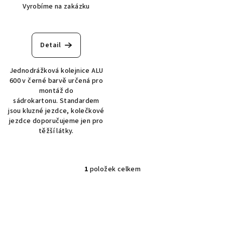
u
Vyrobíme na zakázku
k
t
ů
Detail
Jednodrážková kolejnice ALU
600 v černé barvě určená pro
montáž do
sádrokartonu. Standardem
jsou kluzné jezdce, kolečkové
jezdce doporučujeme jen pro
těžší látky.
1
položek celkem
O
v
l
á
d