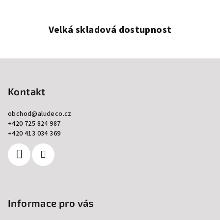
Velká skladová dostupnost
Z
á
p
Kontakt
a
obchod
@
aludeco.cz
t
+420 725 824 987
í
+420 413 034 369
Informace pro vás