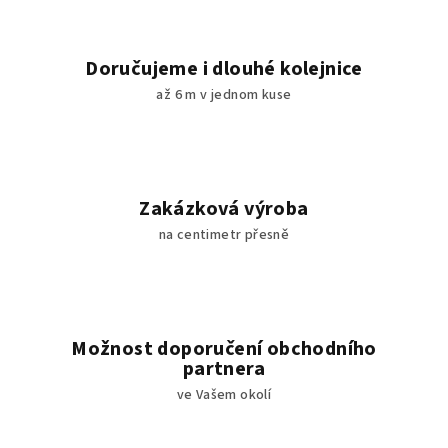
a
c
í
Doručujeme i dlouhé kolejnice
p
až 6 m v jednom kuse
r
v
k
y
v
Zakázková výroba
ý
na centimetr přesně
p
i
s
u
Možnost doporučení obchodního
partnera
ve Vašem okolí